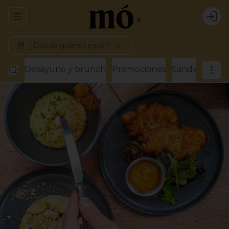
Abrir menu de navegación
Logi
¿Dónde quieres pedir?
Desayuno y brunch
Promociones
Sandwiches