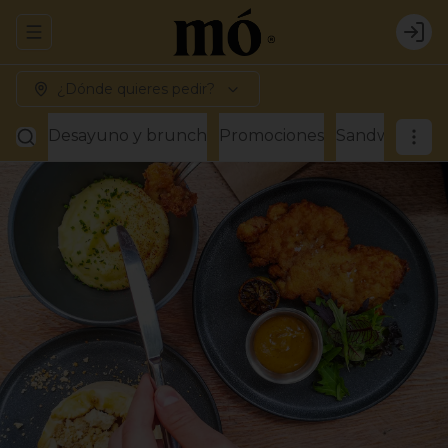
Abrir menu de navegación
Logi
¿Dónde quieres pedir?
Desayuno y brunch
Promociones
Sandwiches